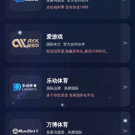
CD-TTBOT02