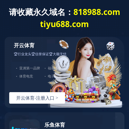
九游·官方版web站入口欢迎您！客服热线：0576-
中文站
English
|
82728666-0
首页
>>
产品中心
>>
乒乓球桌
乒乓球桌