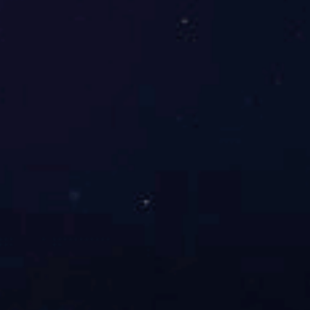
CD-TTBOT01(outdoor)