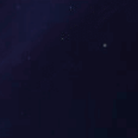
CD-TTBOT02(outdoor)