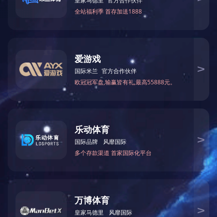
效支撑了销售市场的扩张，提高了市场竞争力。
公司总部位于浙江省台州市椒江区，拥有福建龙岩和印度尼西
亚两大产业基地，主要生产基地位于福建省龙岩市连城县，工厂占地
面积230余
亩，拥有全自动激光切割机，全自动注塑成型线，全自动吹
塑成型线等自动化设备300余台，已具备年产300万套体育用品的产
能。康莱股份凭借多年的体育用品研发经验以及众多专利技术的支
撑，运用智慧体育概念创新产业模式，将虚拟化的信息网络技术和物
理化的智能制造技术进行融合，自主研发并取得近百项
境内外
专利及
50余项软件著作权，其中
境内发明专利14项，申请中的发明专利4项，
境外专利3项。子公司福建康莱宝荣获国家级“
高新技术企业
”、“
福建
省专精特新中小企业
”、“福建省科技小巨人领军企业”、“龙岩市科技
型中小企业”、“龙岩市企业技术中心”
、“
2023福建省创新型民营企业
100强”等奖项或荣誉。
公司导入美国丹纳赫DBS精益管理，并持续投入大量的资源进行
全流程的精益改造，实现ERP系统全流程管控，并通过ISO9001、
ISO14001、ISO28001、BSCI、FSC等管理体系认证。
康莱股份将运用资本杠杆，创新产业模式，打造运动健康生态
圈，真正实现康莱股份所倡导的体育科技化、智能化、娱乐化、国际