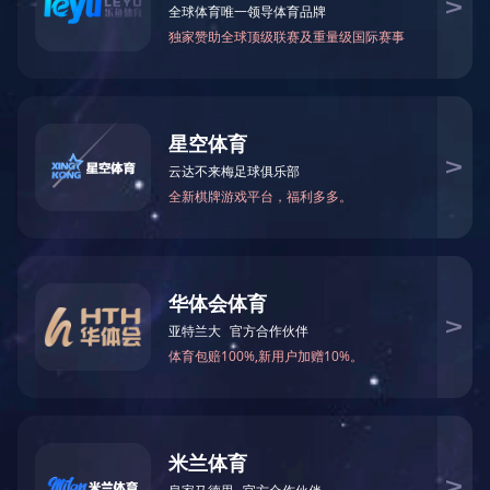
Email：hr@chinaklb.com
地址：浙江省台州市椒江区闻学路185-1号景龙中心2幢1001室（办
公室）